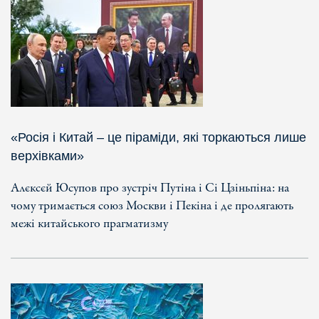
«Росія і Китай – це піраміди, які торкаються лише
верхівками»
Алєксєй Юсупов про зустріч Путіна і Сі Цзіньпіна: на
чому тримається союз Москви і Пекіна і де пролягають
межі китайського прагматизму