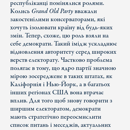
республіканці помінялися ролями.
Колись
Grand Old Party
вважали
закостенілими консерваторами, які
хочуть ізолювати країну від будь-яких
змін. Тепер, схоже, цю роль взяли на
себе демократи. Такий імідж ускладнює
відновлення авторитету серед широких
верств електорату. Частково проблема
полягає в тому, що ядро партії значною
мірою зосереджене в таких штатах, як
Каліфорнія і Нью-Йорк, а в багатьох
інших регіонах США вона втрачає
вплив. Для того щоб знову говорити з
ширшим електоратом, демократи
мають стратегічно переосмислити
список питань і меседжів, актуальних