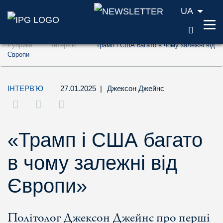
UA
ПОШУ
Перейти до змісту (ключ доступу '1')
Рубрики
Інтерв'ю
Трамп і США багато в чому залежні від
Перейти до пошуку (ключ доступу '2')
Європи
Перейти до навігації (ключ доступу '3')
ІНТЕРВ'Ю
27.01.2025
|
Джексон Джейнс
«Трамп і США багато
в чому залежні від
Європи»
Політолог Джексон Джейнс про перші