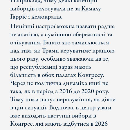
Наприклад, чому деякі категорії
виборців голосували не за Камалу
Гарріс і демократів.
Нинішні настрої можна назвати радше
не апатією, а сумішшю обережності та
очікування. Багато хто замислюється
над тим, як Трамп керуватиме країною
цього разу, особливо зважаючи на те,
що республіканці зараз мають
більшість в обох палатах Конгресу.
Через це політична динаміка нині не
така, як в період з 2016 до 2020 року.
Тому поки панує нерозуміння, як діяти
в цій ситуації. Водночас в центр уваги
вже виходять наступні вибори в
Конгрес, які мають відбутися в 2026