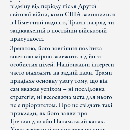
відміну від періоду після Другої
світової війни, коли США залишилися
в Німеччині надовго, Трамп навряд чи
зацікавлений в постійній військовій
присутності.
Зрештою, його зовнішня політика
значною мірою залежить від його
особистих цілей. Національні інтереси
часто відходять на задній план. Трамп
приділяє основну увагу тому, що він
сам вважає успіхом – ні послідовна
стратегія, ні всеосяжна мета для нього
не є пріоритетом. Про це свідчать такі
приклади, як його заяви про
Гренландію або Панамський канал.
Хоча всередині країни така позиція