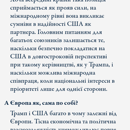
сприймається як прояв сили, на
міжнародному рівні вона викликає
сумніви в надійності США як
партнера. Головним питанням для
багатьох союзників залишається те,
наскільки безпечно покладатися на
США в довгостроковій перспективі
при такому керівництві, як у Трампа, і
наскільки можлива міжнародна
співпраця, коли національні інтереси в
пріоритеті лише для однієї сторони.
А Європа як, сама по собі?
Трамп і США багато в чому залежні від
Європи. Тісна економічна та політична
взаємозалежність унеможливлює повне