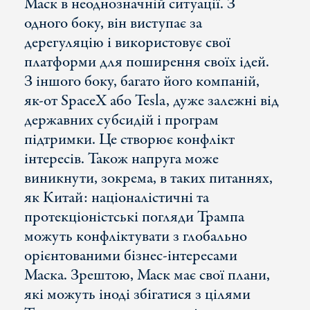
Маск в неоднозначній ситуації. З
одного боку, він виступає за
дерегуляцію і використовує свої
платформи для поширення своїх ідей.
З іншого боку, багато його компаній,
як-от SpaceX або Tesla, дуже залежні від
державних субсидій і програм
підтримки. Це створює конфлікт
інтересів. Також напруга може
виникнути, зокрема, в таких питаннях,
як Китай: націоналістичні та
протекціоністські погляди Трампа
можуть конфліктувати з глобально
орієнтованими бізнес-інтересами
Маска. Зрештою, Маск має свої плани,
які можуть іноді збігатися з цілями