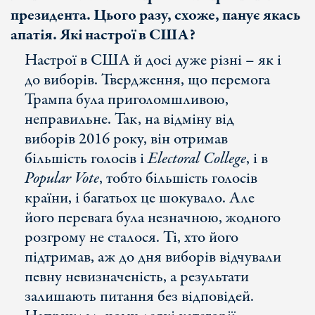
президента. Цього разу, схоже, панує якась
апатія. Які настрої в США?
Настрої в США й досі дуже різні – як і
до виборів. Твердження, що перемога
Трампа була приголомшливою,
неправильне. Так, на відміну від
виборів 2016 року, він отримав
більшість голосів і
Electoral College
, і в
Popular Vote
, тобто більшість голосів
країни, і багатьох це шокувало. Але
його перевага була незначною, жодного
розгрому не сталося. Ті, хто його
підтримав, аж до дня виборів відчували
певну невизначеність, а результати
залишають питання без відповідей.