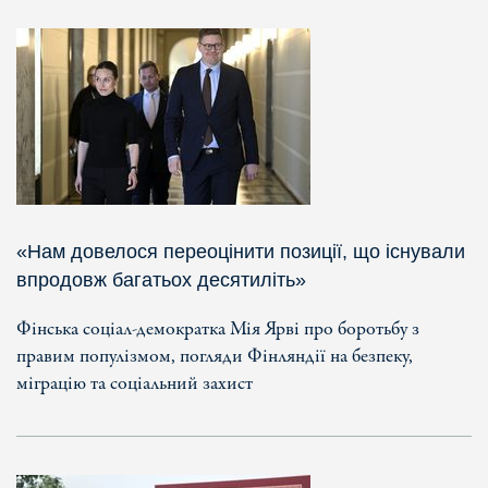
«Нам довелося переоцінити позиції, що існували
впродовж багатьох десятиліть»
Фінська соціал-демократка Мія Ярві про боротьбу з
правим популізмом, погляди Фінляндії на безпеку,
міграцію та соціальний захист