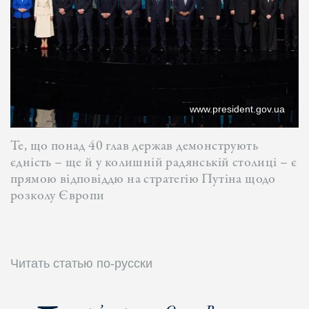
www.president.gov.ua
Те, що понад 40 глав держав демонструють
єдність – ще й у колишній радянській столиці – є
прямою відповіддю на стратегію Путіна щодо
розколу Європи
Читать статью по-русски