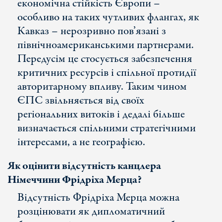
економічна стійкість Європи –
особливо на таких чутливих флангах, як
Кавказ – нерозривно пов’язані з
північноамериканськими партнерами.
Передусім це стосується забезпечення
критичних ресурсів і спільної протидії
авторитарному впливу. Таким чином
ЄПС звільняється від своїх
регіональних витоків і дедалі більше
визначається спільними стратегічними
інтересами, а не географією.
Як оцінити відсутність канцлера
Німеччини Фрідріха Мерца?
Відсутність Фрідріха Мерца можна
розцінювати як дипломатичний