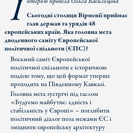
І
нтерв’ю провела Ольга Васильцова
Сьогодні столиця Вірменії приймає
глав держав та урядів 48
європейських країн. Яка головна мета
дводенного саміту Європейської
політичної спільноти (ЄПС)?
Восьмий саміт Європейської
політичної спільноти є історичною
подією тому, що цей формат уперше
проходить на Південному Кавказі.
Головна мета зустрічі під гаслом
«Будуємо майбутнє: єдність і
стабільність у Європі» – поглибити
політичний діалог поза межами ЄС і
зміцнити європейську архітектуру