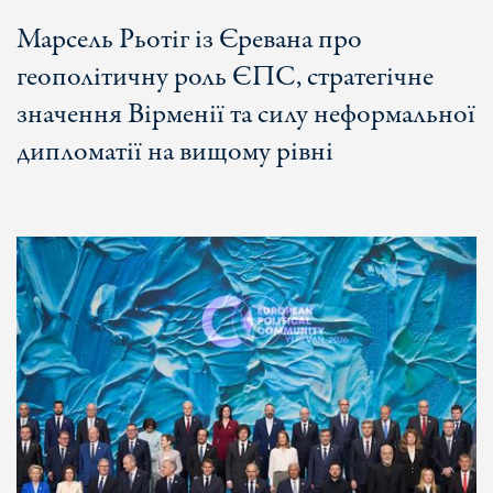
Марсель Рьотіг із Єревана про
геополітичну роль ЄПС, стратегічне
значення Вірменії та силу неформальної
дипломатії на вищому рівні