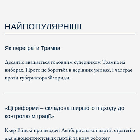
НАЙПОПУЛЯРНІШІ
Як переграти Трампа
Десантіс вважається головним суперником Трампа на
виборах. Проте це боротьба в нерівних умовах, і час грає
проти губернатора Флориди.
«Ці реформи – складова ширшого підходу до
контролю міграції»
Клер Ейнслі про невдачі Лейбористської партії, стратегію
для лівоцентристських партій та нову реформу