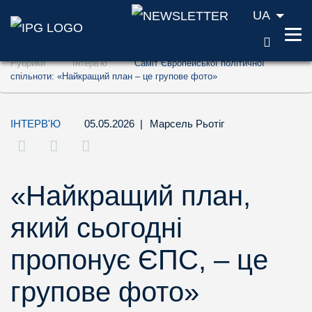
UA
ПОШУ
Перейти до змісту (ключ доступу '1')
Рубрики
Інтерв'ю
Саміт Європейської політичної
Перейти до пошуку (ключ доступу '2')
спільноти: «Найкращий план – це групове фото»
Перейти до навігації (ключ доступу '3')
ІНТЕРВ'Ю
05.05.2026
|
Марсель Рьотіг
«Найкращий план,
який сьогодні
пропонує ЄПС, – це
групове фото»