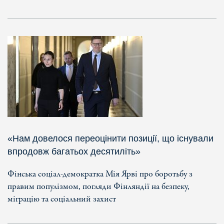
«Нам довелося переоцінити позиції, що існували
впродовж багатьох десятиліть»
Фінська соціал-демократка Мія Ярві про боротьбу з
правим популізмом, погляди Фінляндії на безпеку,
міграцію та соціальний захист