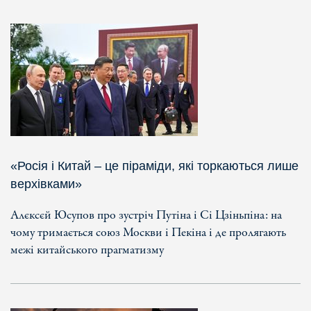
«Росія і Китай – це піраміди, які торкаються лише
верхівками»
Алєксєй Юсупов про зустріч Путіна і Сі Цзіньпіна: на
чому тримається союз Москви і Пекіна і де пролягають
межі китайського прагматизму