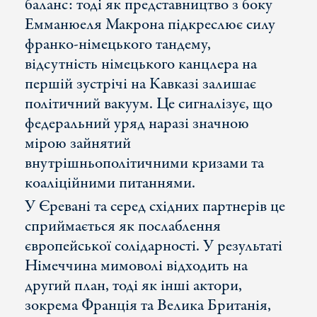
баланс: тоді як представництво з боку
Емманюеля Макрона підкреслює силу
франко-німецького тандему,
відсутність німецького канцлера на
першій зустрічі на Кавказі залишає
політичний вакуум. Це сигналізує, що
федеральний уряд наразі значною
мірою зайнятий
внутрішньополітичними кризами та
коаліційними питаннями.
У Єревані та серед східних партнерів це
сприймається як послаблення
європейської солідарності. У результаті
Німеччина мимоволі відходить на
другий план, тоді як інші актори,
зокрема Франція та Велика Британія,