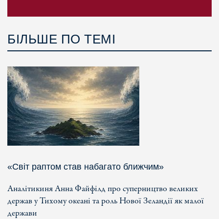
БІЛЬШЕ ПО ТЕМІ
«Світ раптом став набагато ближчим»
Аналітикиня Анна Файфілд про суперництво великих
держав у Тихому океані та роль Нової Зеландії як малої
держави