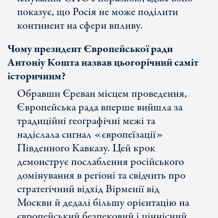
показує, що Росія не може поділити
континент на сфери впливу.
Чому президент Європейської ради
Антоніу Кошта назвав цьогорічний саміт
історичним?
Обравши Єреван місцем проведення,
Європейська рада вперше вийшла за
традиційні географічні межі та
надіслала сигнал «європеїзації»
Південного Кавказу. Цей крок
демонструє послаблення російського
домінування в регіоні та свідчить про
стратегічний відхід Вірменії від
Москви й дедалі більшу орієнтацію на
європейський безпековий і ціннісний