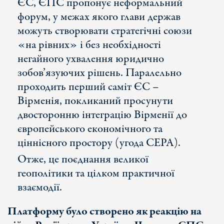
ЄС, ЄПС пропонує неформальний
форум, у межах якого глави держав
можуть створювати стратегічні союзи
«на рівних» і без необхідності
негайного ухвалення юридично
зобов’язуючих рішень. Паралельно
проходить перший саміт ЄС –
Вірменія, покликаний просунути
двосторонню інтеграцію Вірменії до
європейського економічного та
ціннісного простору (угода CEPA).
Отже, це поєднання великої
геополітики та цілком практичної
взаємодії.
Платформу
було створено як реакцію на