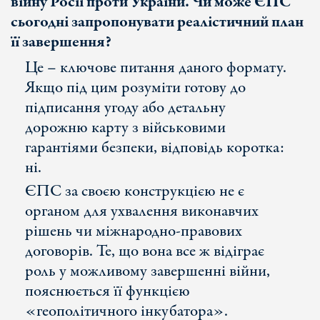
війну Росії проти України. Чи може ЄПС
сьогодні запропонувати реалістичний план
її завершення?
Це – ключове питання даного формату.
Якщо під цим розуміти готову до
підписання угоду або детальну
дорожню карту з військовими
гарантіями безпеки, відповідь коротка:
ні.
ЄПС за своєю конструкцією не є
органом для ухвалення виконавчих
рішень чи міжнародно-правових
договорів. Те, що вона все ж відіграє
роль у можливому завершенні війни,
пояснюється її функцією
«геополітичного інкубатора».