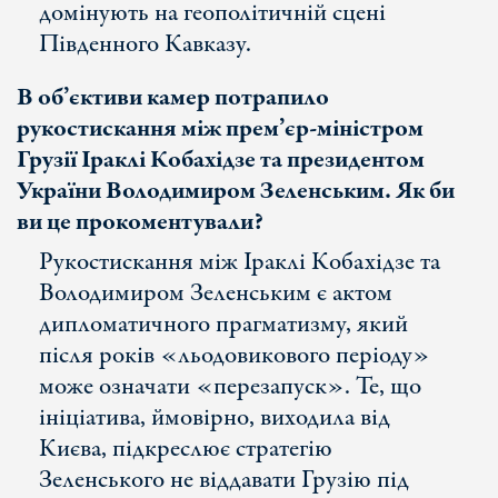
домінують на геополітичній сцені
Південного Кавказу.
В об’єктиви камер
потрапило
рукостискання між
прем’єр-міністром
Грузії Іраклі Кобахідзе та
президентом
України Володимиром Зеленським. Як би
ви це прокоментували?
Рукостискання між Іраклі Кобахідзе та
Володимиром Зеленським є актом
дипломатичного прагматизму, який
після років «льодовикового періоду»
може означати «перезапуск». Те, що
ініціатива, ймовірно, виходила від
Києва, підкреслює стратегію
Зеленського не віддавати Грузію під