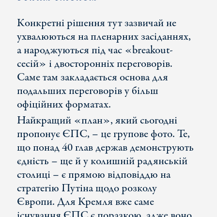
Конкретні рішення тут зазвичай не
ухвалюються на пленарних засіданнях,
а народжуються під час «breakout-
сесій» і двосторонніх переговорів.
Саме там закладається основа для
подальших переговорів у більш
офіційних форматах.
Найкращий «план», який сьогодні
пропонує ЄПС, – це групове фото. Те,
що понад 40 глав держав демонструють
єдність – ще й у колишній радянській
столиці – є прямою відповіддю на
стратегію Путіна щодо розколу
Європи. Для Кремля вже саме
існування ЄПС є поразкою, адже воно