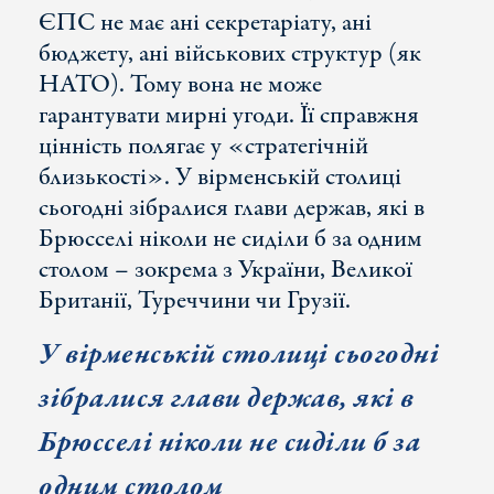
ЄПС не має ані секретаріату, ані
бюджету, ані військових структур (як
НАТО). Тому вона не може
гарантувати мирні угоди. Її справжня
цінність полягає у «стратегічній
близькості». У вірменській столиці
сьогодні зібралися глави держав, які в
Брюсселі ніколи не сиділи б за одним
столом – зокрема з України, Великої
Британії, Туреччини чи Грузії.
У вірменській столиці сьогодні
зібралися глави держав, які в
Брюсселі ніколи не сиділи б за
одним столом