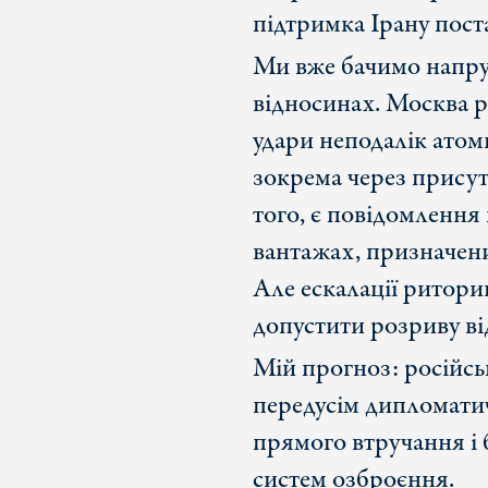
підтримка Ірану поста
Ми вже бачимо напруг
відносинах. Москва р
удари неподалік атом
зокрема через присут
того, є повідомлення 
вантажах, призначени
Але ескалації ритори
допустити розриву ві
Мій прогноз: російсь
передусім дипломатич
прямого втручання і 
систем озброєння.