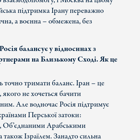
о взаємодопомогу, і Москва на цьому
йська підтримка Ірану переважно
чна, а воєнна – обмежена, без
Росія балансує у відносинах з
артнерами на Близькому Сході. Як це
ь точно тримати баланс. Іран – це
, якого не хочеться бачити
еним. Але водночас Росія підтримує
країнами Перської затоки:
ю, Об’єднаними Арабськими
а також Ізраїлем. Занадто сильна