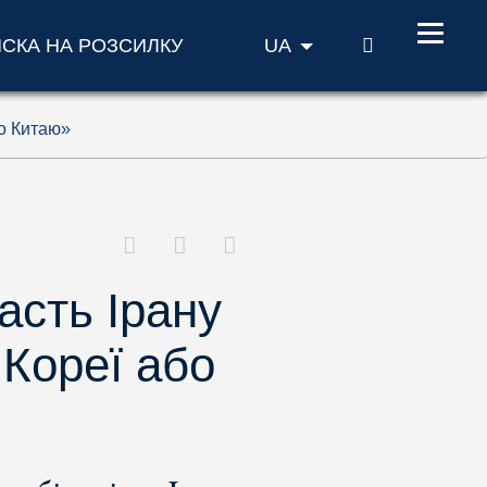
ПОШУК
ИСКА НА РОЗСИЛКУ
UA
бо Китаю»
асть Ірану
 Кореї або