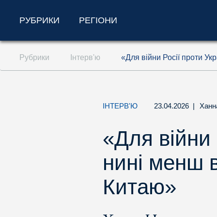
РУБРИКИ
РЕГІОНИ
Перейти до змісту (ключ доступу '1')
Рубрики
Інтерв'ю
«Для війни Росії проти Ук
Перейти до пошуку (ключ доступу '2')
Перейти до навігації (ключ доступу '3')
ІНТЕРВ'Ю
23.04.2026
|
Ханн
«Для війни 
нині менш в
Китаю»