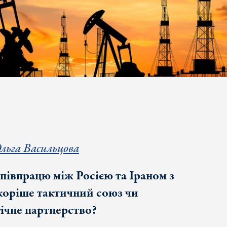
льга Васильцова
співпрацю між Росією та Іраном з
коріше тактичний союз чи
ічне партнерство?