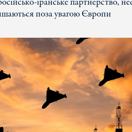
осійсько-іранське партнерство, нес
лишаються поза увагою Європи