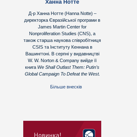
Ханна Нотте
Д-р Ханна Нотте (Hanna Notte) –
директорка Євразійської програми в
James Martin Center for
Nonproliferation Studies (CNS), а
також старша наукова співробітниця
CSIS та Інституту Кеннана в
Вашингтоні. В серпні у видавництві
W. W. Norton & Company вийде її
книга
We Shall Outlast Them: Putin’s
Global Campaign To Defeat the West.
Більше внесків