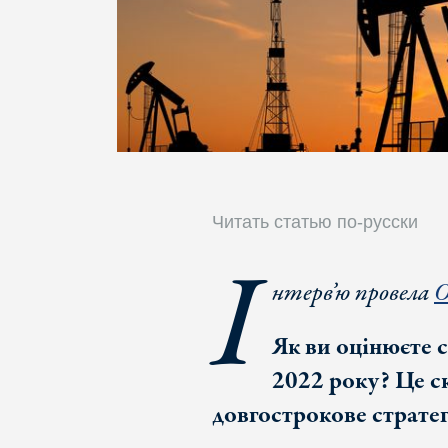
Читать статью по-русски
І
нтерв’ю провела
О
Як ви оцінюєте 
2022 року? Це с
довгострокове стратег