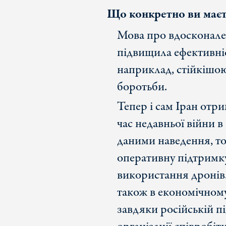
Що к
онкрет
но ви маєт
Мова про вдосконале
підвищила ефективність
наприклад, стійкішою
боротьби.
Тепер і сам Іран отр
час недавньої війни 
даними наведення, то
оперативну підтримку
використання дронів.
також в економічному
завдяки російській п