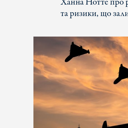
Ханна Нотте про р
та ризики, що за