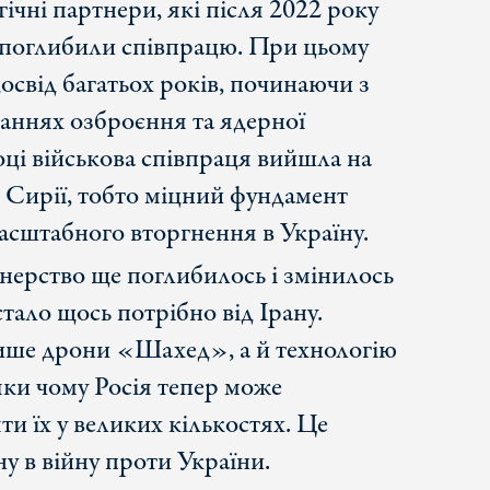
егічні партнери, які після 2022 року
поглибили співпрацю. При цьому
освід багатьох років, починаючи з
таннях озброєння та ядерної
оці військова співпраця вийшла на
в Сирії, тобто міцний фундамент
асштабного вторгнення в Україну.
нерство ще поглибилось і змінилось
стало щось потрібно від Ірану.
лише дрони «Шахед», а й технологію
яки чому Росія тепер може
ти їх у великих кількостях. Це
у в війну проти України.