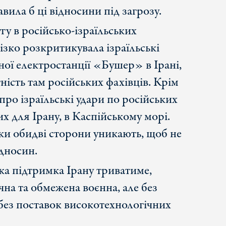
вила б ці відносини під загрозу.
у в російсько-ізраїльських
ізко розкритикувала ізраїльські
ної електростанції «Бушер» в Ірані,
ність там російських фахівців. Крім
про ізраїльські удари по російських
х для Ірану, в Каспійському морі.
ки обидві сторони уникають, щоб не
дносин.
ка підтримка Ірану триватиме,
на та обмежена воєнна, але без
без поставок високотехнологічних