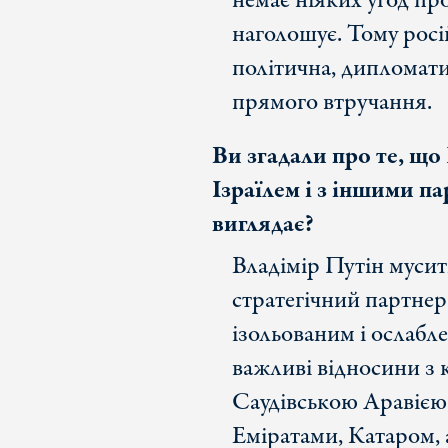
немає ніяких угод пр
наголошує. Тому росі
політична, дипломати
прямого втручання.
Ви згадали про те, що 
Ізраїлем і з іншими п
виглядає?
Владімір Путін мусит
стратегічний партнер
ізольованим і ослабл
важливі відносини з 
Саудівською Аравіє
Еміратами, Катаром, 