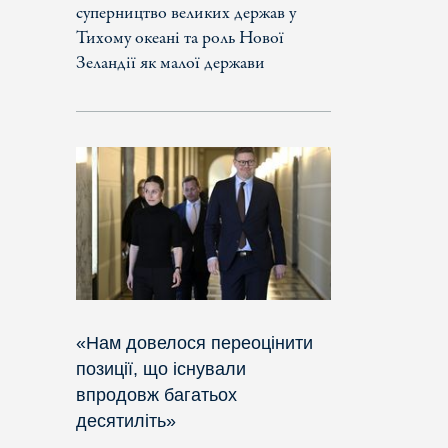
суперництво великих держав у
Тихому океані та роль Нової
Зеландії як малої держави
«Нам довелося переоцінити
позиції, що існували
впродовж багатьох
десятиліть»