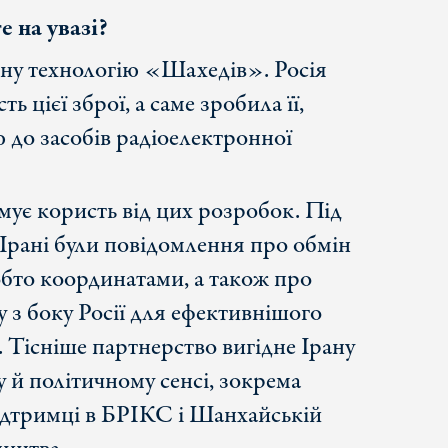
е на увазі?
ну технологію «Шахедів». Росія
 цієї зброї, а саме зробила її,
 до засобів радіоелектронної
имує користь від цих розробок. Під
в Ірані були повідомлення про обмін
бто координатами, а також про
 з боку Росії для ефективнішого
 Тісніше партнерство вигідне Ірану
 й політичному сенсі, зокрема
ідтримці в БРІКС і Шанхайській