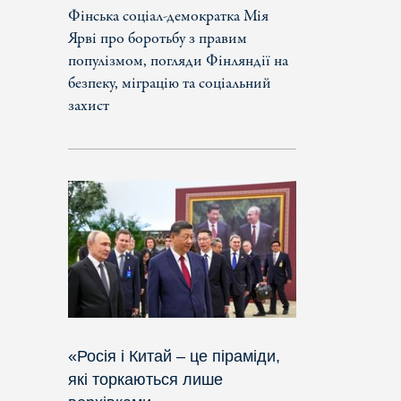
Фінська соціал-демократка Мія
Ярві про боротьбу з правим
популізмом, погляди Фінляндії на
безпеку, міграцію та соціальний
захист
«Росія і Китай – це піраміди,
які торкаються лише