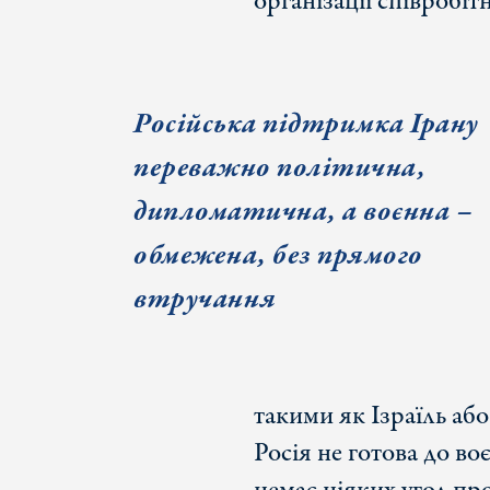
організації співробіт
Р
осійська підтримка Ірану
переважно політична,
дипломатична, а воєнна –
обмежена, без прямого
втручання
такими як Ізраїль аб
Росія не готова до во