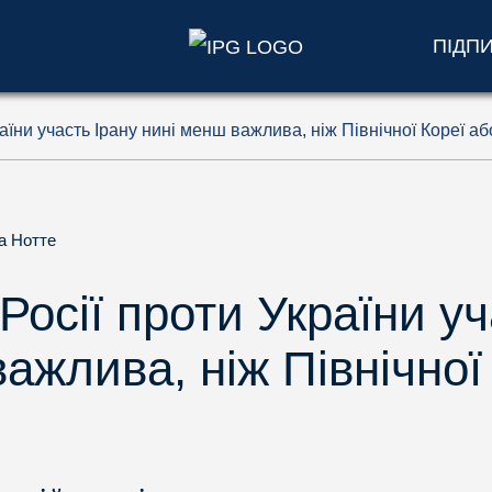
ПІДП
раїни участь Ірану нині менш важлива, ніж Північної Кореї а
а Нотте
Росії проти України уч
ажлива, ніж Північної