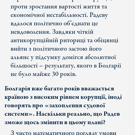
проти зростання вартості життя та
економічної нестабільності. Радеву
вдалося політично об’єднати це
невдоволення. Завдяки чіткій
антикорупційній риториці та обіцянці
вийти з політичного застою його
альянс у підсумку домігся абсолютної
більшості – результату, якого в Болгарії
не було майже 30 років.
Болгарія вже багато років вважається
країною з високим рівнем корупції, іноді
говорять про «захоплення судової
системи». Наскільки реально, що Радев
зможе щось змінити в цьому плані?
З чисто математичного погляду умови