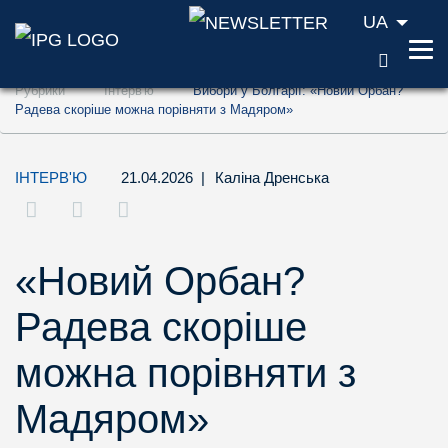
UA
ПОШУ
Перейти до змісту (ключ доступу '1')
Рубрики
Інтерв'ю
Вибори у Болгарії: «Новий Орбан?
Перейти до пошуку (ключ доступу '2')
Радева скоріше можна порівняти з Мадяром»
Перейти до навігації (ключ доступу '3')
ІНТЕРВ'Ю
21.04.2026
|
Каліна Дренська
«Новий Орбан?
Радева скоріше
можна порівняти з
Мадяром»