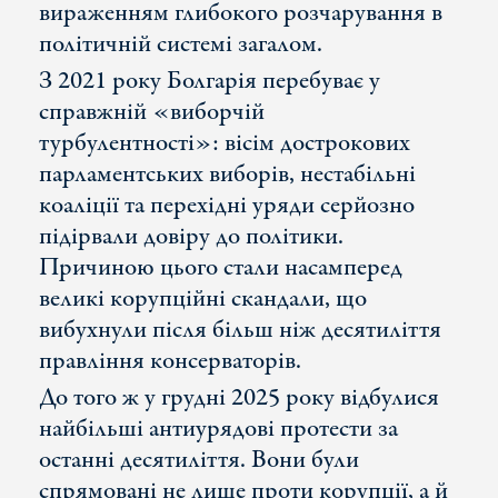
вираженням глибокого розчарування в
політичній системі загалом.
З 2021 року Болгарія перебуває у
справжній «виборчій
турбулентності»: вісім дострокових
парламентських виборів, нестабільні
коаліції та перехідні уряди серйозно
підірвали довіру до політики.
Причиною цього стали насамперед
великі корупційні скандали, що
вибухнули після більш ніж десятиліття
правління консерваторів.
До того ж у грудні 2025 року відбулися
найбільші антиурядові протести за
останні десятиліття. Вони були
спрямовані не лише проти корупції, а й