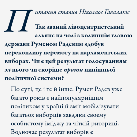
П
итання ставив Ніколаос Гавалакіс
Так званий лівоцентристський
альянс на чолі з колишнім главою
держави Руменом Радевим здобув
переконливу перемогу на парламентських
виборах. Чи є цей результат голосуванням
за
нього чи скоріше
проти
нинішньої
політичної системи?
По суті, це і те й інше. Румен Радев уже
багато років є найпопулярнішим
політиком у країні й зміг мобілізувати
багатьох виборців завдяки своєму
особистому іміджу та чіткій риториці.
Водночас результат виборів є