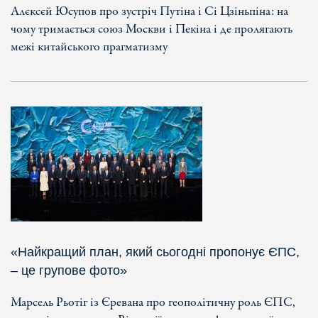
Алєксєй Юсупов про зустріч Путіна і Сі Цзіньпіна: на
чому тримається союз Москви і Пекіна і де пролягають
межі китайського прагматизму
«Найкращий план, який сьогодні пропонує ЄПС,
– це групове фото»
Марсель Рьотіг із Єревана про геополітичну роль ЄПС,