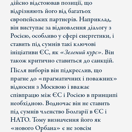
дійсно відстоював позиції, що
відрізняють його від багатьох
європейських партнерів. Наприклад,
він виступає за відновлення діалогу з
Росією, особливо у сфері енергетики, і
ставить під сумнів такі ключові
ініціативи ЄС, як
«Зелений курс»
. Він
також критично ставиться до санкцій.
Після виборів він підкреслив, що
прагне до «прагматичних і поважних»
відносин з Москвою і вважає
співпрацю між ЄС і Росією в принципі
необхідною. Водночас він не ставить
під сумнів членство Болгарії в ЄС і
НАТО. Тому визначення його як
«нового Орбана» є не зовсім