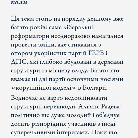
коли
Ця тема стоїть на порядку денному вже
багато років: саме ліберальні
реформатори неодноразово намагалися
провести зміни, але стикалися з
опором укорінених партій ГЕРБ і
ДПС, які глибоко вбудовані в державні
структури та місцеву владу. Багато хто
вважає ці дві партії основними носіями
«корупційної моделі» в Болгарії.
Водночас не варто недооцінювати
структурні перешкоди. Альянс Радева
політично ще дуже молодий і об’єднує
досить різнорідних учасників з іноді
суперечливими інтересами. Поки що