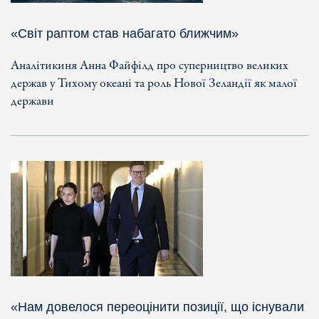
«Світ раптом став набагато ближчим»
Аналітикиня Анна Файфілд про суперництво великих
держав у Тихому океані та роль Нової Зеландії як малої
держави
«Нам довелося переоцінити позиції, що існували