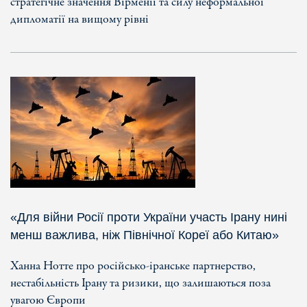
стратегічне значення Вірменії та силу неформальної
дипломатії на вищому рівні
«Для війни Росії проти України участь Ірану нині
менш важлива, ніж Північної Кореї або Китаю»
Ханна Нотте про російсько-іранське партнерство,
нестабільність Ірану та ризики, що залишаються поза
увагою Європи