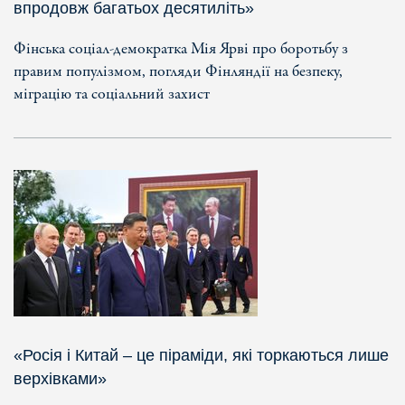
впродовж багатьох десятиліть»
Фінська соціал-демократка Мія Ярві про боротьбу з
правим популізмом, погляди Фінляндії на безпеку,
міграцію та соціальний захист
«Росія і Китай – це піраміди, які торкаються лише
верхівками»