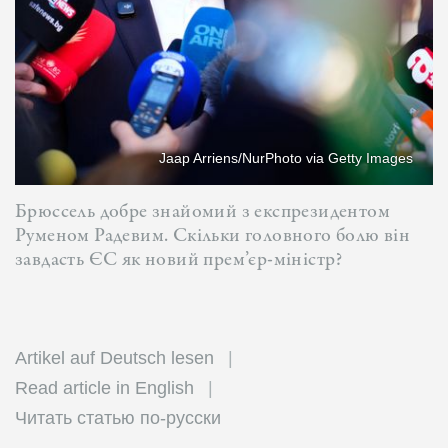
Jaap Arriens/NurPhoto via Getty Images
Брюссель добре знайомий з експрезидентом
Руменом Радевим. Скільки головного болю він
завдасть ЄС як новий прем’єр-міністр?
Artikel auf Deutsch lesen
Read article in English
Читать статью по-русски