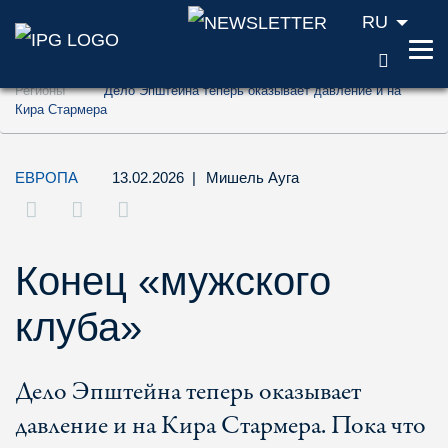
RU
ПОИС
Перейти к содержанию (ключ доступа '1'
Регионы
Дело Эпштейна теперь оказывает давление и на
Перейти к поиску (ключ доступа '2')
Кира Стармера
Перейти к навигации (ключ доступа '3')
ЕВРОПА
13.02.2026
|
Мишель Ауга
Конец «мужского
клуба»
Дело Эпштейна теперь оказывает
давление и на Кира Стармера. Пока что