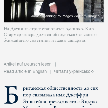
James Manning/PA Images via Getty Images
На Даунинг-стрит становится одиноко. Кир
Стармер теперь должен обходиться без своего
ближайшего советника и главы аппарата.
Artikel auf Deutsch lesen
Read article in English
Читати українською
Б
ританская общественность до сих
пор связывала имя Джеффри
Эпштейна прежде всего с Эндрю