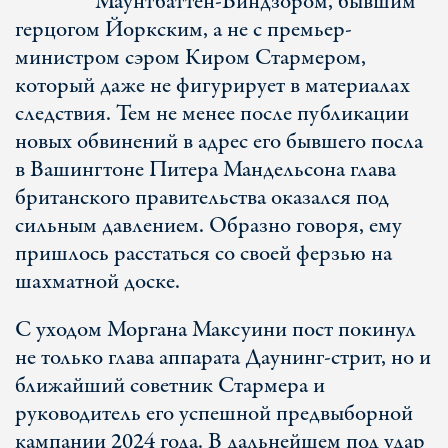
Маунтбаттен-Виндзором, бывшим
герцогом Йоркским, а не с премьер-
министром сэром Киром Стармером,
который даже не фигурирует в материалах
следствия. Тем не менее после публикации
новых обвинений в адрес его бывшего посла
в Вашингтоне Питера Мандельсона глава
британского правительства оказался под
сильным давлением. Образно говоря, ему
пришлось расстаться со своей ферзью на
шахматной доске.
С уходом Моргана Максуини пост покинул
не только глава аппарата Даунинг-стрит, но и
ближайший советник Стармера и
руководитель его успешной предвыборной
кампании 2024 года. В дальнейшем под удар