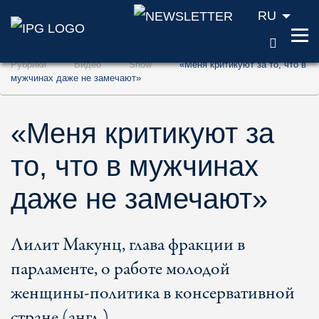
RU
ПОИС
Перейти к содержанию (ключ доступа '1'
Рубрики
Видео
Show
«Меня критикуют за то, что в
Перейти к поиску (ключ доступа '2')
мужчинах даже не замечают»
Перейти к навигации (ключ доступа '3')
«Меня критикуют за
то, что в мужчинах
даже не замечают»
Лилит Макунц, глава фракции в
парламенте, о работе молодой
женщины-политика в консервативной
стране (англ.)