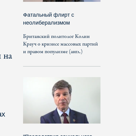
Фатальный флирт с
неолиберализмом
Британский политолог Колин
Крауч о кризисе массовых партий
и правом популизме (англ.)
 на
ах