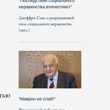
"Последствия социального
неравенства впечатляют"
Джеффри Сакс о разрушающей
силе социального неравенства
(англ.)
тью
"Макрон не слаб!"