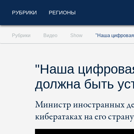
РУБРИКИ
РЕГИОНЫ
Перейти к содержанию (ключ доступа '1'
Рубрики
Видео
Show
"Наша цифровая 
Перейти к поиску (ключ доступа '2')
Перейти к навигации (ключ доступа '3')
"Наша цифрова
должна быть ус
Министр иностранных де
кибератаках на его страну 