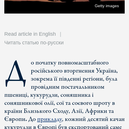
Getty images
Read article in English
Читать статью по-русски
Д
о початку повномасштабного
російського вторгнення Україна,
зокрема її південні регіони, була
провідним постачальником
пшениці, кукурудзи, соняшника і
соняшникової олії, сої та соєвого шроту в
країни Близького Сходу, Азії, Африки та
Європи
.
До
прикладу
, кожний десятий качан
кукурудзи в Європі був експортований саме