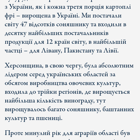
з України, як і кожна третя порція картоплі
фрі – вирощена в Україні. Ми постачали
світу 47 відсотків соняшнику та входили в
десятку найбільших постачальників
продукції для 12 країн світу, в найбільшій
частці – для Лівану, Пакистану та Лівії.
Херсонщина, в свою чергу, була абсолютним
лідером серед українських областей за
обсягом виробництва овочевих культур,
входила до трійки регіонів, де вирощується
найбільша кількість винограду, тут
вирощувалось багато соняшнику, баштанних
культур та пшениці.
Проте минулий рік для аграріїв області був