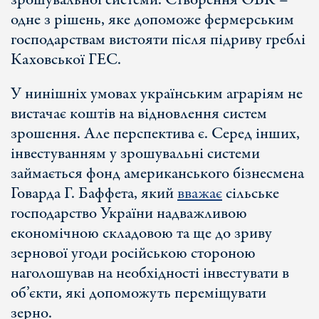
зрошувальної системи. Створення ОВК –
одне з рішень, яке допоможе фермерським
господарствам вистояти після підриву греблі
Каховської ГЕС.
У нинішніх умовах українським аграріям не
вистачає коштів на відновлення систем
зрошення. Але перспектива є. Серед інших,
інвестуванням у зрошувальні системи
займається фонд американського бізнесмена
Говарда Г. Баффета, який
вважає
сільське
господарство України надважливою
економічною складовою та ще до зриву
зернової угоди російською стороною
наголошував на необхідності інвестувати в
об’єкти, які допоможуть переміщувати
зерно.