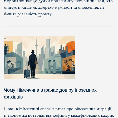
Європа звикає до думки про неминучість війни. Той, хто
описує її лише як джерело мужності та оновлення, не
бачить реальність фронту
Чому Німеччина втрачає довіру іноземних
фахівців
Поки в Німеччині сперечаються про обмеження міграції,
її економіка потерпає від дефіциту кваліфікованих кадрів.