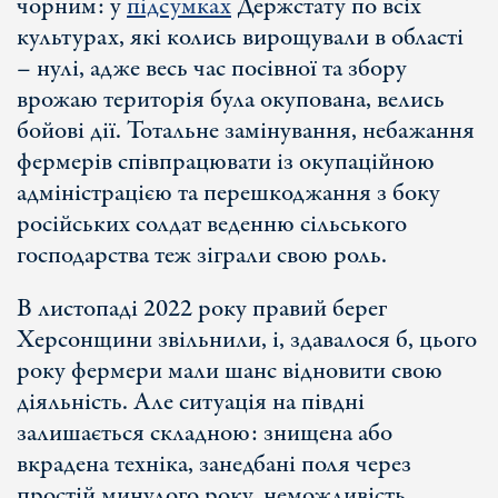
чорним: у
підсумках
Держстату по всіх
культурах, які колись вирощували в області
– нулі, адже весь час посівної та збору
врожаю територія була окупована, велись
бойові дії. Тотальне замінування, небажання
фермерів співпрацювати із окупаційною
адміністрацією та перешкоджання з боку
російських солдат веденню сільського
господарства теж зіграли свою роль.
В листопаді 2022 року правий берег
Херсонщини звільнили, і, здавалося б, цього
року фермери мали шанс відновити свою
діяльність. Але ситуація на півдні
залишається складною: знищена або
вкрадена техніка, занедбані поля через
простій минулого року, неможливість