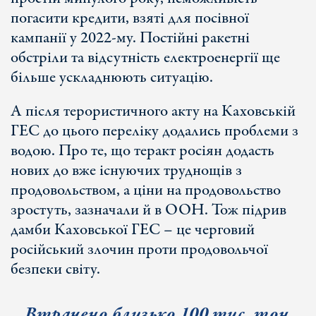
погасити кредити, взяті для посівної
кампанії у 2022-му. Постійні ракетні
обстріли та відсутність електроенергії ще
більше ускладнюють ситуацію.
А після терористичного акту на Каховській
ГЕС до цього переліку додались проблеми з
водою. Про те, що теракт росіян додасть
нових до вже існуючих труднощів з
продовольством, а ціни на продовольство
зростуть, зазначали й в ООН. Тож підрив
дамби Каховської ГЕС – це черговий
російський злочин проти продовольчої
безпеки світу.
Втрачено близько 100 тис. тон