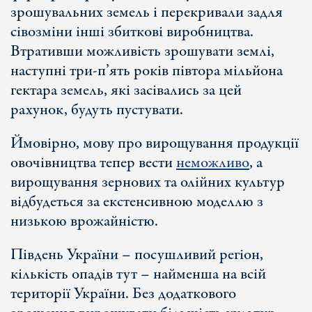
зрошувальних земель і перекривали задля
сівозміни інші збиткові виробництва.
Втративши можливість зрошувати землі,
наступні три-п’ять років півтора мільйона
гектара земель, які засівались за цей
рахунок, будуть пустувати.
Ймовірно, мову про вирощування продукції
овочівництва тепер вести
неможливо
, а
вирощування зернових та олійних культур
відбудеться за екстенсивною моделлю з
низькою врожайністю.
Південь України – посушливий регіон,
кількість опадів тут – найменша на всій
території України. Без додаткового