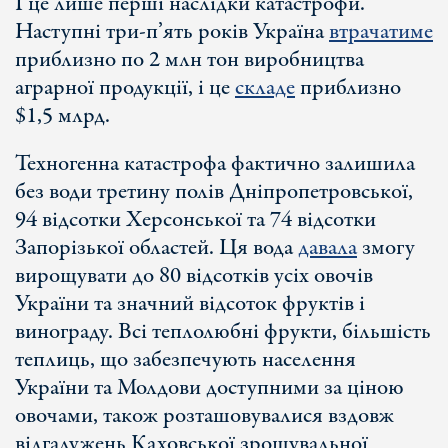
І це лише перші наслідки катастрофи.
Наступні три-п’ять років Україна
втрачатиме
приблизно по 2 млн тон виробництва
аграрної продукції, і це
складе
приблизно
$1,5 млрд.
Техногенна катастрофа фактично залишила
без води третину полів Дніпропетровської,
94 відсотки Херсонської та 74 відсотки
Запорізької областей. Ця вода
давала
змогу
вирощувати до 80 відсотків усіх овочів
України та значний відсоток фруктів і
винограду. Всі теплолюбні фрукти, більшість
теплиць, що забезпечують населення
України та Молдови доступними за ціною
овочами, також розташовувалися вздовж
відгалужень Каховської зрошувальної