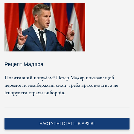
Рецепт Мадяра
Позитивний популізм? Петер Мадяр показав: щоб
перемогти неліберальні сили, треба враховувати, а не
ігнорувати страхи виборців.
НАСТУПНІ СТАТТІ В АРХІВІ