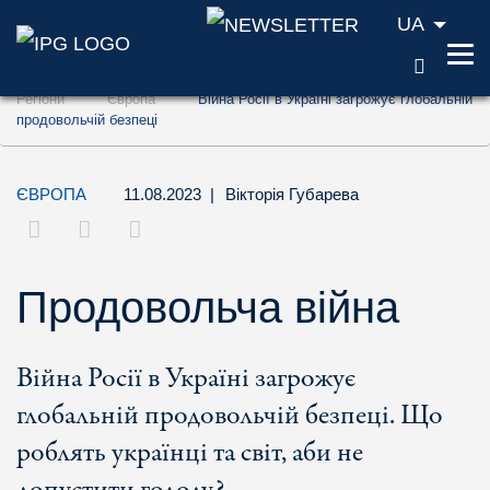
UA
ПОШУ
Перейти до змісту (ключ доступу '1')
Регіони
Європа
Війна Росії в Україні загрожує глобальній
Перейти до пошуку (ключ доступу '2')
продовольчій безпеці
Перейти до навігації (ключ доступу '3')
ЄВРОПА
11.08.2023
|
Вікторія Губарева
Продовольча війна
Війна Росії в Україні загрожує
глобальній продовольчій безпеці. Що
роблять українці та світ, аби не