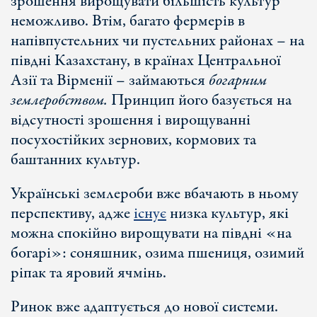
зрошення вирощувати більшість культур
неможливо. Втім, багато фермерів в
напівпустельних чи пустельних районах – на
півдні Казахстану, в країнах Центральної
Азії та Вірменії – займаються
богарним
землеробством.
Принцип його базується на
відсутності зрошення і вирощуванні
посухостійких зернових, кормових та
баштанних культур.
Українські землероби вже вбачають в ньому
перспективу, адже
існує
низка культур, які
можна спокійно вирощувати на півдні «на
богарі»: соняшник, озима пшениця, озимий
ріпак та яровий ячмінь.
Ринок вже адаптується до нової системи.