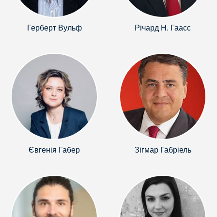
Герберт Вульф
Річард Н. Гаасс
Євгенія Габер
Зігмар Габріель