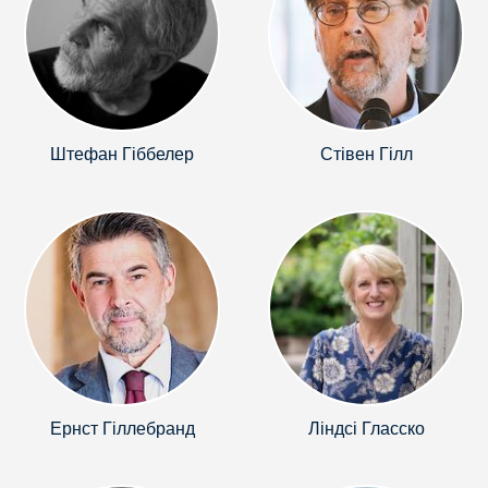
Штефан Гіббелер
Стівен Гілл
Ернст Гіллебранд
Ліндсі Гласcко