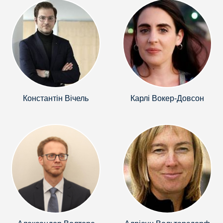
Константін Вічель
Карлі Вокер-Довсон