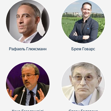
Рафаель Глюксманн
Брем Говарс