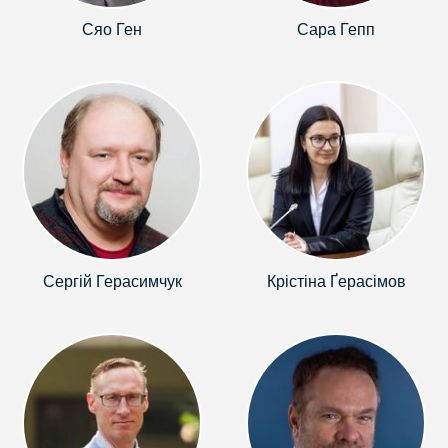
Сяо Ген
Сара Гепп
Сергій Герасимчук
Крістіна Ґерасімов