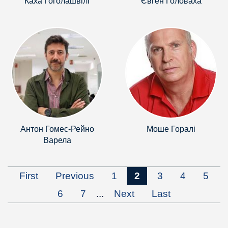
Каха Гоголашвілі
Євген Головаха
Антон Гомес-Рейно
Моше Горалі
Варела
First
Previous
1
2
3
4
5
6
7
...
Next
Last