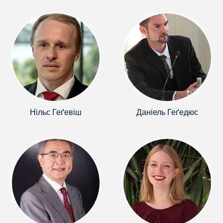
Нільс Геґевіш
Даніель Геґедюс