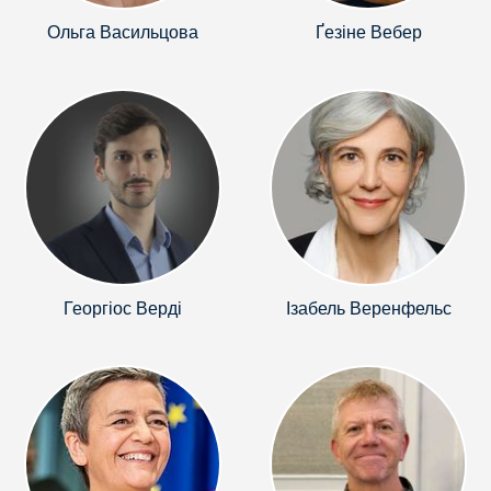
Ольга Васильцова
Ґезіне Вебер
Георгіос Верді
Ізабель Веренфельс