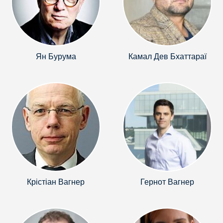
Ян Бурума
Камал Дев Бхаттараї
Крістіан Вагнер
Гернот Вагнер