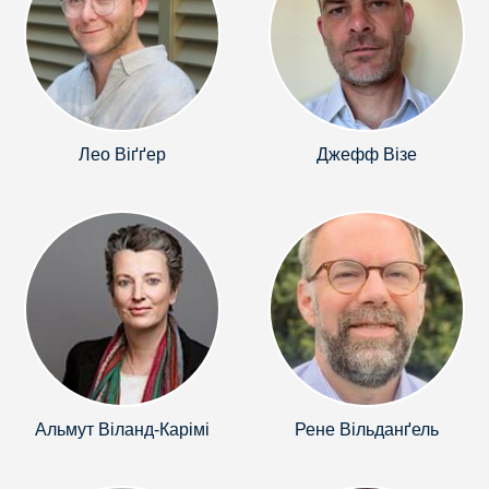
Лео Віґґер
Джефф Візе
Альмут Віланд-Карімі
Рене Вільданґель