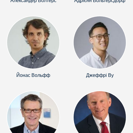
Александер Волтерс
Адрієнн Вольтерсдорф
Йонас Вольфф
Джеффрі Ву