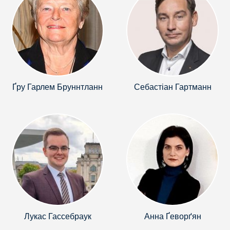
Ґру Гарлем Бруннтланн
Себастіан Гартманн
Лукас Гассебраук
Анна Ґеворґян