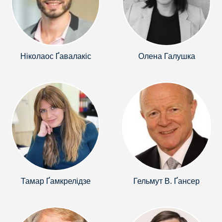
Ніколаос Ґавалакіс
Олена Галушка
Тамар Ґамкрелідзе
Гельмут В. Ґансер