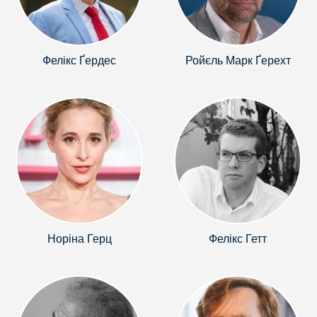
Фелікс Ґердес
Ройєль Марк Ґерехт
Норіна Герц
Фелікс Гетт