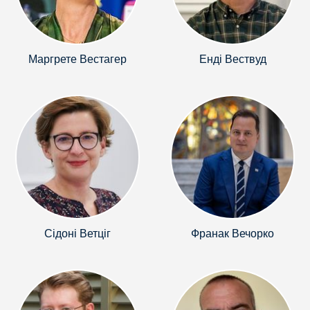
Маргрете Вестагер
Енді Вествуд
Сідоні Ветціг
Франак Вечорко