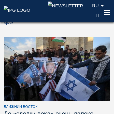
RU
ПОИС
Перейти к содержанию (ключ доступа '1'
Архив
Перейти к поиску (ключ доступа '2')
Перейти к навигации (ключ доступа '3')
БЛИЖНИЙ ВОСТОК
До «сделки века» очень далеко