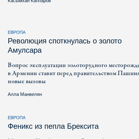
Касымхан Каппаров
ЕВРОПА
Революция споткнулась о золото
Амулсара
Вопрос эксплуатации золоторудного месторожд
в Армении ставит перед правительством Пашин
новые вызовы
Алла Манвелян
ЕВРОПА
Феникс из пепла Брексита