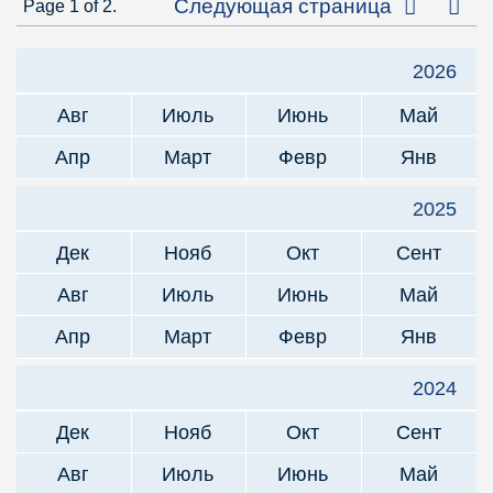
Посл
Следующая страница
Page 1 of 2.
2026
Авг
Июль
Июнь
Май
Апр
Март
Февр
Янв
2025
Дек
Нояб
Окт
Сент
Авг
Июль
Июнь
Май
Апр
Март
Февр
Янв
2024
Дек
Нояб
Окт
Сент
Авг
Июль
Июнь
Май