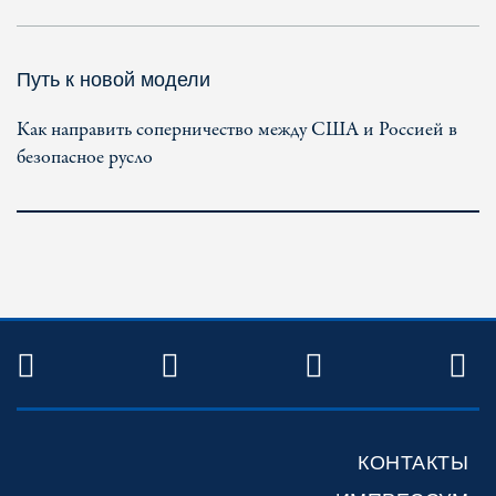
Путь к новой модели
Как направить соперничество между США и Россией в
безопасное русло
TWITTER
FACEBOOK
YOUTUBE
R
КОНТАКТЫ