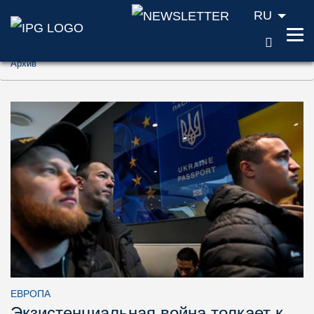
RU
ПОИС
Перейти к содержанию (ключ доступа '1'
Архив
Перейти к поиску (ключ доступа '2')
Перейти к навигации (ключ доступа '3')
ЕВРОПА
Экзистенциальная война толкает к