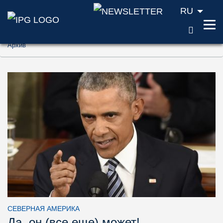
RU
ПОИС
Перейти к содержанию (ключ доступа '1'
Архив
Перейти к поиску (ключ доступа '2')
Перейти к навигации (ключ доступа '3')
СЕВЕРНАЯ АМЕРИКА
Да, он (все еще) может!