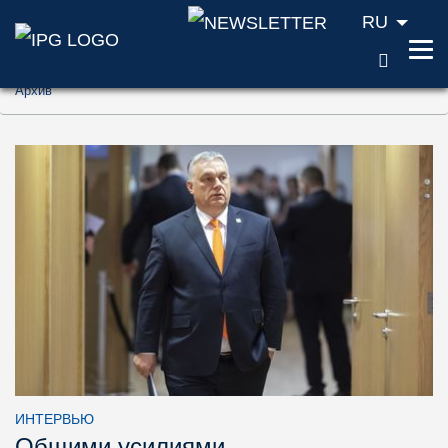
RU
ПОИС
Перейти к содержанию (ключ доступа '1'
Архив
Перейти к поиску (ключ доступа '2')
Перейти к навигации (ключ доступа '3')
ИНТЕРВЬЮ
Общими усилиями