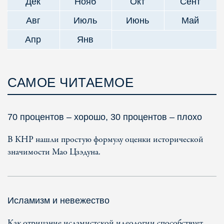
Дек
Нояб
Окт
Сент
Авг
Июль
Июнь
Май
Апр
Янв
САМОЕ ЧИТАЕМОЕ
70 процентов – хорошо, 30 процентов – плохо
В КНР нашли простую формулу оценки исторической
значимости Мао Цзэдуна.
Исламизм и невежество
Как отрицание исламистской идеологии способствует