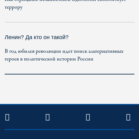
террору
Ленин? Да кто он такой?
В год юбилея революции идет поиск альтернативных
героев в политической истории России
TWITTER
FACEBOOK
YOUTUBE
R