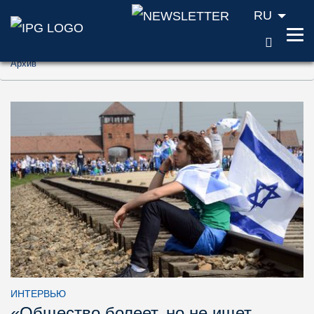
RU
ПОИС
Перейти к содержанию (ключ доступа '1'
Архив
Перейти к поиску (ключ доступа '2')
Перейти к навигации (ключ доступа '3')
ИНТЕРВЬЮ
«Общество болеет, но не ищет