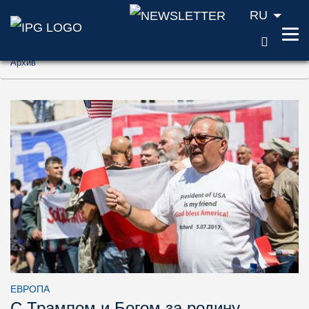
RU
ПОИС
Перейти к содержанию (ключ доступа '1'
Архив
Перейти к поиску (ключ доступа '2')
Перейти к навигации (ключ доступа '3')
ЕВРОПА
С Трампом и Богом за родину