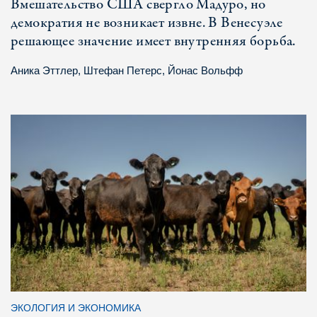
Вмешательство США свергло Мадуро, но
демократия не возникает извне. В Венесуэле
решающее значение имеет внутренняя борьба.
Аника Эттлер
,
Штефан Петерс
,
Йонас Вольфф
ЭКОЛОГИЯ И ЭКОНОМИКА