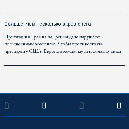
Больше, чем несколько акров снега
Притязания Трампа на Гренландию нарушают
послевоенный консенсус. Чтобы противостоять
президенту США, Европа должна научиться языку силы.
TWITTER
FACEBOOK
YOUTUBE
R