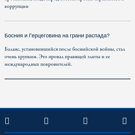
коррупции
Босния и Герцеговина на грани распада?
Баланс, установившийся после боснийской войны, стал
очень хрупким. Это провал правящей элиты и ее
международных покровителей.
TWITTER
FACEBOOK
YOUTUBE
R