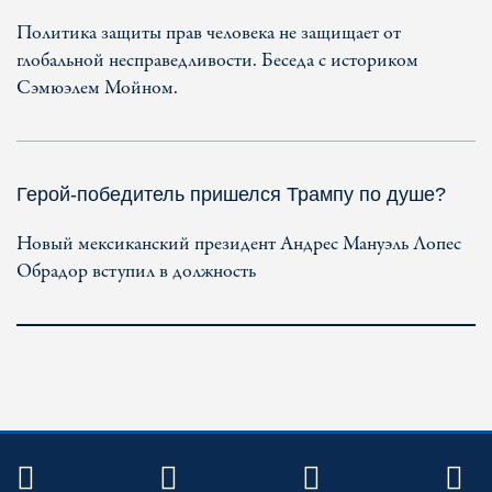
Политика защиты прав человека не защищает от
глобальной несправедливости. Беседа с историком
Сэмюэлем Мойном.
Герой-победитель пришелся Трампу по душе?
Новый мексиканский президент Андрес Мануэль Лопес
Обрадор вступил в должность
TWITTER
FACEBOOK
YOUTUBE
R