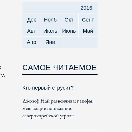
2016
Дек
Нояб
Окт
Сент
Авг
Июль
Июнь
Май
Апр
Янв
к
САМОЕ ЧИТАЕМОЕ
ед
Кто первый струсит?
Джозеф Най развенчивает мифы,
мешающие пониманию
северокорейской угрозы