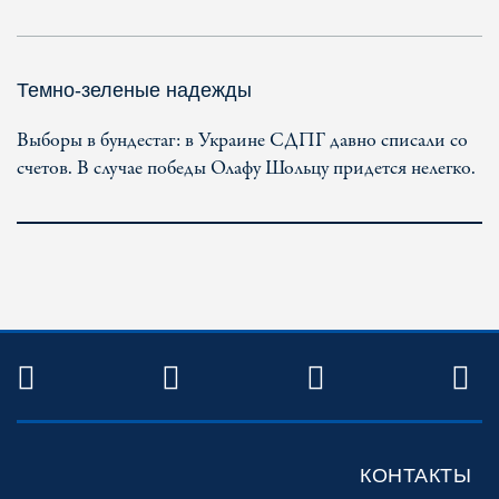
Темно-зеленые надежды
Выборы в бундестаг: в Украине СДПГ давно списали со
счетов. В случае победы Олафу Шольцу придется нелегко.
TWITTER
FACEBOOK
YOUTUBE
R
КОНТАКТЫ