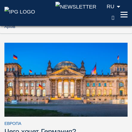
RU
ПОИС
Перейти к содержанию (ключ доступа '1'
Архив
Перейти к поиску (ключ доступа '2')
Перейти к навигации (ключ доступа '3')
ЕВРОПА
Чего хочет Германия?