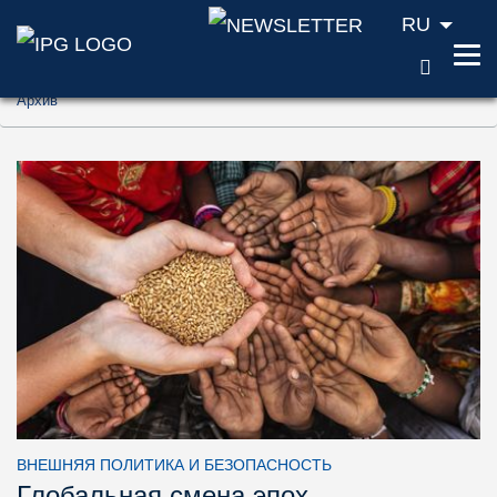
RU
ПОИС
Перейти к содержанию (ключ доступа '1'
Архив
Перейти к поиску (ключ доступа '2')
Перейти к навигации (ключ доступа '3')
ВНЕШНЯЯ ПОЛИТИКА И БЕЗОПАСНОСТЬ
Глобальная смена эпох