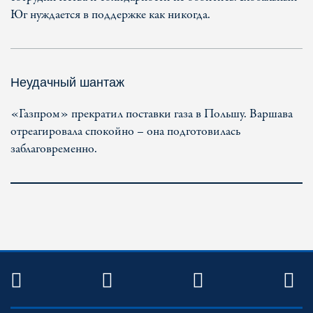
Юг нуждается в поддержке как никогда.
Неудачный шантаж
«Газпром» прекратил поставки газа в Польшу. Варшава
отреагировала спокойно – она подготовилась
заблаговременно.
TWITTER
FACEBOOK
YOUTUBE
R