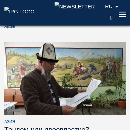
RU
ПОИС
Перейти к содержанию (ключ доступа '1'
Архив
Перейти к поиску (ключ доступа '2')
Перейти к навигации (ключ доступа '3')
АЗИЯ
Тандем или двоевластие?