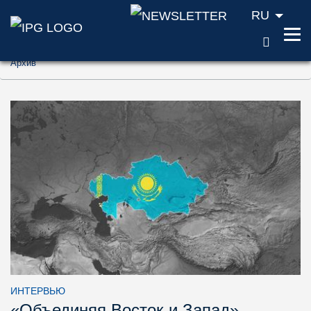
RU
ПОИС
Перейти к содержанию (ключ доступа '1'
Архив
Перейти к поиску (ключ доступа '2')
Перейти к навигации (ключ доступа '3')
ИНТЕРВЬЮ
«Объединяя Восток и Запад»