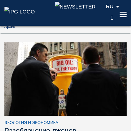
RU
ПОИС
Перейти к содержанию (ключ доступа '1'
Архив
Перейти к поиску (ключ доступа '2')
Перейти к навигации (ключ доступа '3')
ЭКОЛОГИЯ И ЭКОНОМИКА
Разоблачение лжецов